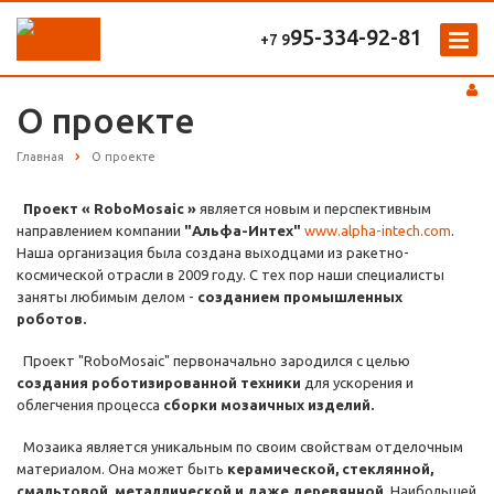
95-334-92-81
+7 9
О проекте
Главная
О проекте
Проект « RoboMosaic »
является новым и перспективным
направлением компании
"Альфа-Интех"
www.alpha-intech.com
.
Наша организация была создана выходцами из ракетно-
космической отрасли в 2009 году. С тех пор наши специалисты
заняты любимым делом -
созданием промышленных
роботов.
Проект "RoboMosaic" первоначально зародился с целью
с
оздания роботизированной техники
для ускорения и
облегчения процесса
сборки мозаичных изделий.
Мозаика является уникальным по своим свойствам отделочным
материалом. Она может быть
керамической, стеклянной,
смальтовой, металлической и даже деревянной
. Наибольшей