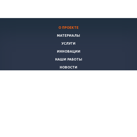
О ПРОЕКТЕ
МАТЕРИАЛЫ
УСЛУГИ
ИННОВАЦИИ
НАШИ РАБОТЫ
НОВОСТИ
КОНТАКТЫ
+7 9
95-334-92-81
admin@robomosaic.com
© 2026 Все права защищены.
Cоздание сайта
:
4x64